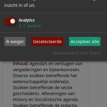
inzicht in of uit.
Analytics
↓
1
service
Archief History
Ik weiger
Geselecteerde
Accepteer alle
Objectnummer
HIST
Datering
1972-1984
Gerealiseerd met Klaro!
Omvang
0,5 meter
Inhoud
Agenda’s en verslagen van
vergaderingen en bijeenkomsten.
Diverse stukken betreffende het
wetenschappelijk onderwijs.
Stukken betreffende de sectie
geschiedenis. Afleveringen van
History en Socialistische agenda.
Stukken betreffende de redactie