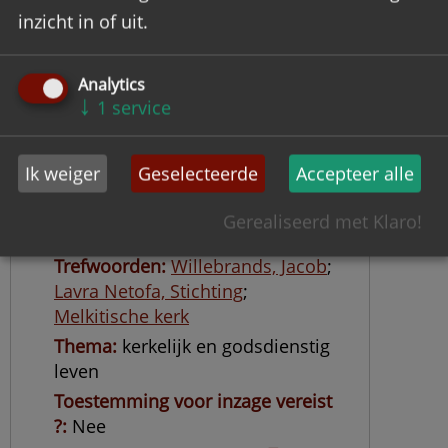
inzicht in of uit.
Analytics
↓
1
service
Verzameling Jacob Willebrands
Ik weiger
Geselecteerde
Accepteer alle
Objectnummer
WIJA
Datering
z.j.
Gerealiseerd met Klaro!
Inhoud
Nog niet ontsloten
Trefwoorden
Willebrands, Jacob
;
Lavra Netofa, Stichting
;
Melkitische kerk
Thema
kerkelijk en godsdienstig
leven
Toestemming voor inzage vereist
?
Nee