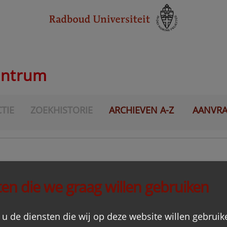
entrum
TIE
ZOEKHISTORIE
ARCHIEVEN A-Z
AANVR
.M. Blijlevens CssR
en die we graag willen gebruiken
tsloten
 u de diensten die wij op deze website willen gebruik