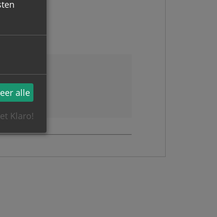
sten
eer alle
et Klaro!