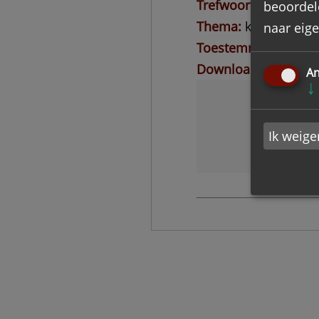
Trefwoorden
Blijlev
beoordel
Thema
kerkelijk en
naar eigen
Toestemming voor in
Download inventarisl
An
↓
Ik weige