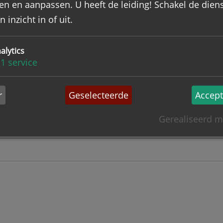
ens, A.J.M. (CssR)
;
Liturgiewetenschap
en en aanpassen. U heeft de leiding! Schakel de dien
 godsdienstig leven
 inzicht in of uit.
zage vereist ?
Nee
ijst
alytics
1
service
Meer informatie
r
Geselecteerde
Accept
Gerealiseerd m