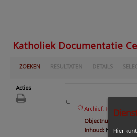
Katholiek Documentatie C
ZOEKEN
RESULTATEN
DETAILS
SELEC
Acties
Archief. Prof.dr. A.J
Dienst
Objectnummer
BLIJ
Inhoud
Nog niet on
Hier kunt