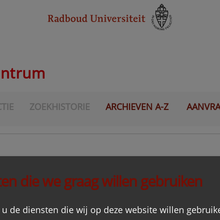
entrum
TIE
ZOEKHISTORIE
ARCHIEVEN A-Z
AANVR
ger
en die we graag willen gebruiken
OW
, W.E.F.M.
 u de diensten die wij op deze website willen gebruik