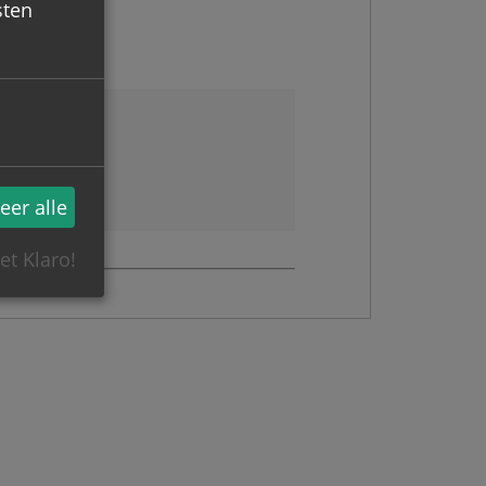
sten
eer alle
et Klaro!