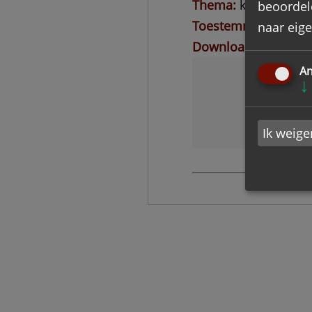
Thema
kerkelijk en
beoordel
Toestemming voor in
naar eigen
Download inventarisl
An
↓
Ik weige