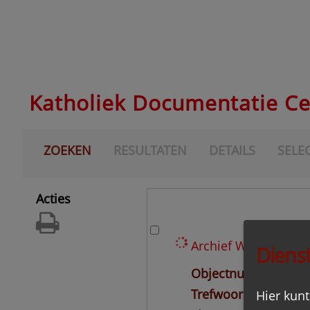
Katholiek Documentatie C
ZOEKEN
RESULTATEN
DETAILS
SELEC
Acties
Archief W.E.F.M. Fro
Dienst
Objectnummer
FR
Trefwoorden
Froger
Hier kunt