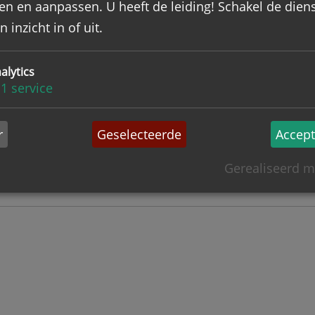
 godsdienstig leven
en en aanpassen. U heeft de leiding! Schakel de dien
zage vereist ?
Nee
 inzicht in of uit.
ijst
alytics
1
service
Meer informatie
r
Geselecteerde
Accept
Gerealiseerd m