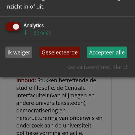
inzicht in of uit.
Analytics
↓
1
service
Archief Filosofenbond
Ik weiger
Geselecteerde
Accepteer alle
Objectnummer
FILO
Datering
1966-1984
Gerealiseerd met Klaro!
Omvang
0,62 meter
Inhoud
Stukken betreffende de
studie filosofie, de Centrale
Interfaculteit (van Nijmegen en
andere universiteitssteden),
democratisering en
herstructurering van onderwijs en
onderzoek aan de universiteit,
politieke vorming en actie,