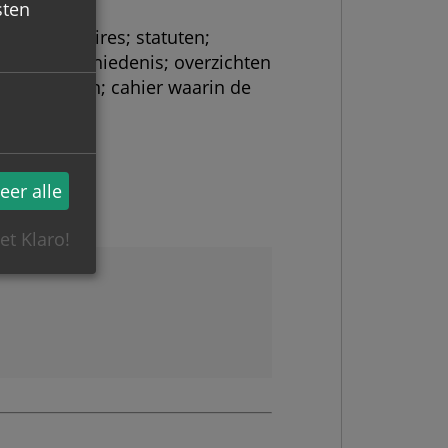
sten
n; circulaires; statuten;
nde de geschiedenis; overzichten
ergaderingen; cahier waarin de
tuelen
eer alle
et Klaro!