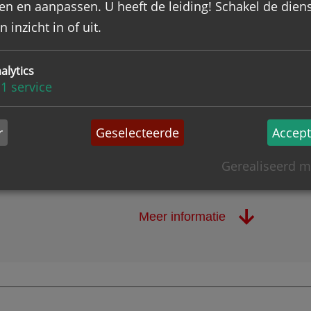
en en aanpassen. U heeft de leiding! Schakel de dien
 bestuursvergaderingen; correspondentie; uitnodiginge
 inzicht in of uit.
ogramma’s; financiële stukken; documentatie betreffe
ukken betreffende bijeenkomsten; verslagen van jaarv
alytics
 Katholieke Club en de Adelbert-vereniging Utrecht
1
service
delbert Vereniging - afdeling Utrecht
;
Utrecht
;
Intellec
akorganisaties
r
Geselecteerde
Accept
zage vereist ?
Nee
ijst
Gerealiseerd m
Meer informatie