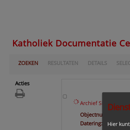
Katholiek Documentatie C
ZOEKEN
RESULTATEN
DETAILS
SELEC
Acties
Archief Sint Adelber
Dienst
Objectnummer
AD
Datering
1945-2011
Hier kunt