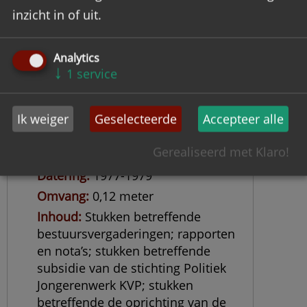
inzicht in of uit.
Analytics
↓
1
service
Archief Katholieke Volkspartij
Jongerenorganisatie, kring
Ik weiger
Geselecteerde
Accepteer alle
Overijssel.
Gerealiseerd met Klaro!
Objectnummer
KVJO
Datering
1977-1979
Omvang
0,12 meter
Inhoud
Stukken betreffende
bestuursvergaderingen; rapporten
en nota’s; stukken betreffende
subsidie van de stichting Politiek
Jongerenwerk KVP; stukken
betreffende de oprichting van de