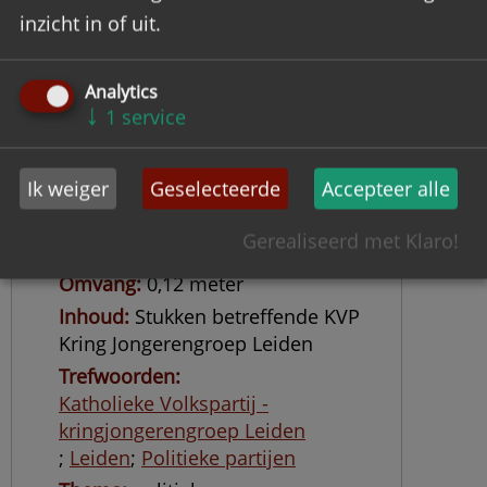
inzicht in of uit.
Analytics
↓
1
service
Archief Katholieke Volkspartij,
kringjongerengroep Leiden.
Ik weiger
Geselecteerde
Accepteer alle
Objectnummer
KVJL
Gerealiseerd met Klaro!
Datering
1967-1970
Omvang
0,12 meter
Inhoud
Stukken betreffende KVP
Kring Jongerengroep Leiden
Trefwoorden
Katholieke Volkspartij -
kringjongerengroep Leiden
;
Leiden
;
Politieke partijen